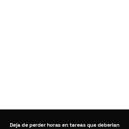
Contacto
NEWSLETTER
Articulos sobre automatizacion y eficiencia operativa.
2026
Agente 404
. Todos los derechos reservados.
Política de privacidad
Términos de uso
Deja de perder horas en tareas que deberían