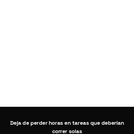
NEWSLETTER
Articulos sobre automatizacion y eficiencia operativa.
2026
Agente 404
. Todos los derechos reservados.
Política de privacidad
Términos de uso
Deja de perder horas en tareas que deberían
correr solas